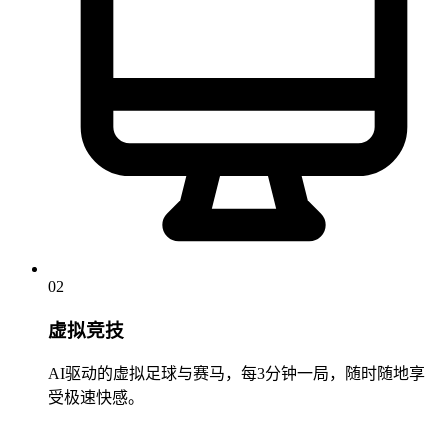
02
虚拟竞技
AI驱动的虚拟足球与赛马，每3分钟一局，随时随地享
受极速快感。