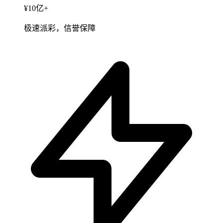
¥10亿+
极速派彩，信誉保障