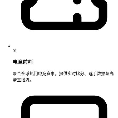
01
电竞前哨
聚合全球热门电竞赛事，提供实时比分、选手数据与高
清直播流。