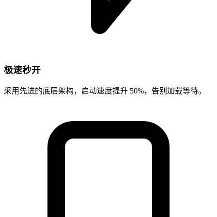
极速秒开
采用先进的底层架构，启动速度提升 50%，告别加载等待。