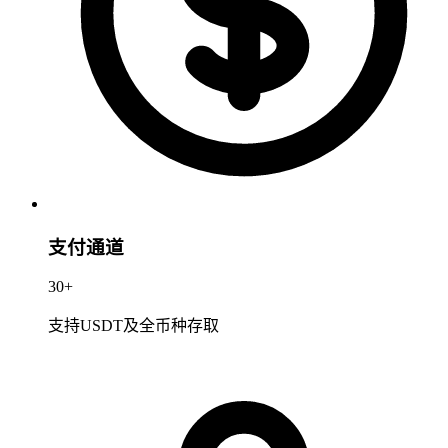
支付通道
30+
支持USDT及全币种存取