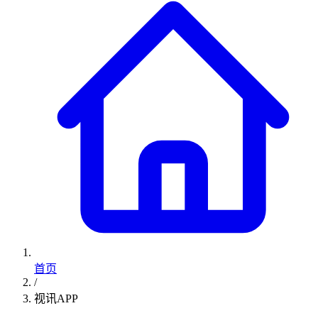
首页
/
视讯APP