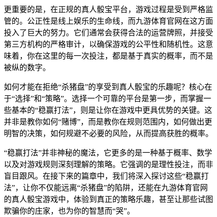
更重要的是，在正规的真人骰宝平台，游戏过程是受到严格监
管的。公正性是线上娱乐的生命线，而九游体育官网在这方面
投入了巨大的努力。它们通常会获得合法的运营牌照，并接受
第三方机构的严格审计，以确保游戏的公平性和随机性。这意
味着，你在这里的每一次投注，都是基于真实的概率，而不是
被纵的数字。
如何才能在拒绝“杀猪盘”的享受到真人骰宝的乐趣呢？核心在
于“选择”和“策略”。选择一个可靠的平台是第一步，而掌握一
些基本的“稳赢打法”，则是让你在游戏中更具优势的关键。这
并非是教你如何“赌博”，而是教你在规则范围内，如何做出更
明智的决策，如何规避不必要的风险，从而提高获胜的概率。
“稳赢打法”并非神秘的魔法，它更多的是一种基于概率、数学
以及对游戏规则深刻理解的策略。它强调的是理性投注，而非
盲目跟风。在接下来的篇章中，我们将深入探讨这些“稳赢打
法”，让你不仅能远离“杀猪盘”的陷阱，还能在九游体育官网
的真人骰宝游戏中，体验到真正的策略乐趣，甚至让那些试图
欺骗你的庄家，也为你的智慧而“哭”。