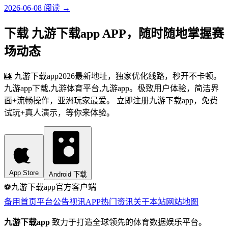
2026-06-08
阅读
→
下载 九游下载app APP，随时随地掌握赛
场动态
🎰 九游下载app2026最新地址，独家优化线路，秒开不卡顿。
九游app下载,九游体育平台,九游app。极致用户体验，简洁界
面+流畅操作，亚洲玩家最爱。 立即注册九游下载app，免费
试玩+真人演示，等你来体验。
App Store
Android 下载
⚽️
九游下载app
官方客户端
备用首页
平台公告
视讯APP
热门资讯
关于本站
网站地图
九游下载app
致力于打造全球领先的体育数据娱乐平台。