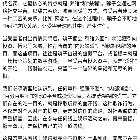
代名词。它最核心的特点就是“养猪”和“杀猪”。骗子会通过网
络社交平台，以甜言蜜语、嘘寒问暖等方式，与受害者建立起
一种亲密的关系，比如“网恋”。在这个过程中，骗子会不断地
“喂养”这段关系，让受害者深陷其中，产生信任。
当受害者付出真情实感后，骗子便会“引猪入圈”，将话题引向
投资、博彩等领域，推荐所谓的“内部渠道”、“稳赚不赔”的项
目。而这些项目，往往是骗子自设的虚假平台，或者根本就是
一场精心策划的数字游戏。一旦受害者投入资金，就是“杀猪”
的开始——钱财被卷走，只留下一个破碎的承诺和无尽的悔
恨。
我们必须清醒地认识到，任何声称“稳赚不赔”、“内部消息”、
“百分百胜率”的博彩平台或投资项目，都是赤裸裸的谎言。它
们存在的唯一目的，就是榨取玩家的血汗钱。这种欺诈行为，
不仅是对个人财产的掠夺，更是对信任的践踏，对社会诚信的
严重损害。因此，在参与任何线上娱乐活动之前，提高警惕，
擦亮双眼，是保护自己的第一道防线。
这是否意味着线上娱乐就完全不可取？并非如此。问题不在于