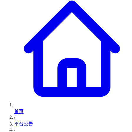
首页
/
平台公告
/