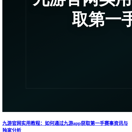
九游官网实用教程：如何通过九游app获取第一手赛事资讯与
独家分析