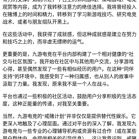
观赏等内容，成为了我转移注意力的绝佳选择。我将曾经投入
在赌博上的时间和精力，转移到了学习新游戏技巧、研究电竞
战术、或者与朋友组队开黑上。
在这些活动中，我获得了成就感，但这种成就感是建立在努力
和技巧之上的，而非虚无缥缈的运气。
更重要的是，九游电竞在平台内部构建了一个相对健康的“社
交与社区氛围”。我开始在社区中与其他用户交流，分享游戏
心得，甚至偶然发现了一些有相似经历的用户。在这种“同伴
支持”的环境中，我感受到了一种归属感，也从别人的故事中
汲取了力量。我发现，原来我不是一个人在战斗。
平台也通过一些积极的社区活动，鼓励用户分享积极的生活态
度，这种正能量的传递，对我至关重要。
当然，九游电竞的“戒赌计划”并非仅仅是提供替代性娱乐。它
更深入地触及了心理层面。通过对平台的深入了解，我发现九
游电竞与一些专业的心理辅导机构或资源有过合作（或在某些
用户群体中，会提供相关的引导信息）。这让我意识到，戒赌