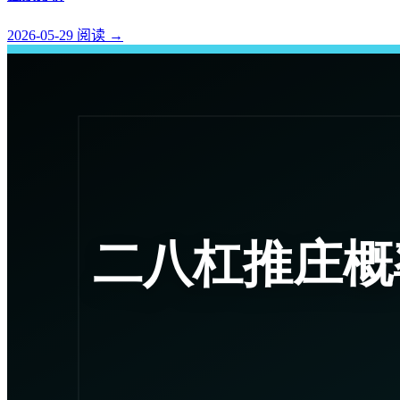
2026-05-29
阅读
→