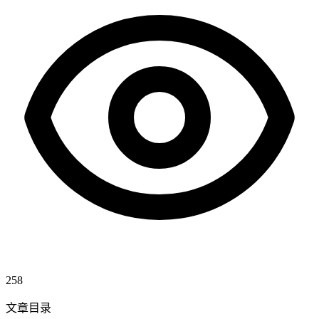
258
文章目录