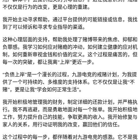
不仅仅是行为的改变，更是心理的重建。
我开始主动寻求帮助，通过平台提供的可能链接或信息，我找
到了可以倾诉和寻求专业指导的渠道。
这种心理层面的支持，帮助我处理了赌博带来的焦虑、抑郁和
负罪感。我学习如何应对赌瘾的冲动，如何建立健康的应对机
制，如何重新审视金钱和价值的定义。这个过程是痛苦的，但
每一次的突破，都让我离“上岸”更近一步。
“负债上岸”是一个漫长的过程，九游电竞的戒赌计划，为我提
供了一个可持续的、多维度的支持体系。它不仅仅是让我“不
赌”，更是让我“学会如何正常生活”。
我开始积极地管理我的财务，制定详细的还款计划，并严格执
行。我不再逃避，而是勇敢地面对每一个账单。我开始积极地
工作，努力提升自己的技能，争取更高的收入。我开始修复与
家人的关系，用行动证明我的改变，赢回他们的信任。
这个过程中的每一步，都伴随着对九游电竞的感激。它不是我