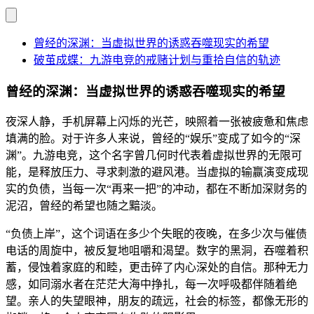
曾经的深渊：当虚拟世界的诱惑吞噬现实的希望
破茧成蝶：九游电竞的戒赌计划与重拾自信的轨迹
曾经的深渊：当虚拟世界的诱惑吞噬现实的希望
夜深人静，手机屏幕上闪烁的光芒，映照着一张被疲惫和焦虑
填满的脸。对于许多人来说，曾经的“娱乐”变成了如今的“深
渊”。九游电竞，这个名字曾几何时代表着虚拟世界的无限可
能，是释放压力、寻求刺激的避风港。当虚拟的输赢演变成现
实的负债，当每一次“再来一把”的冲动，都在不断加深财务的
泥沼，曾经的希望也随之黯淡。
“负债上岸”，这个词语在多少个失眠的夜晚，在多少次与催债
电话的周旋中，被反复地咀嚼和渴望。数字的黑洞，吞噬着积
蓄，侵蚀着家庭的和睦，更击碎了内心深处的自信。那种无力
感，如同溺水者在茫茫大海中挣扎，每一次呼吸都伴随着绝
望。亲人的失望眼神，朋友的疏远，社会的标签，都像无形的