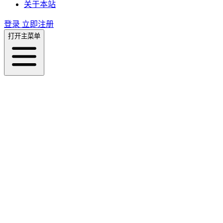
关于本站
登录
立即注册
打开主菜单