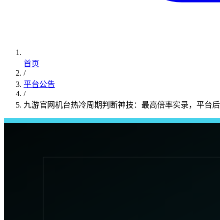
首页
/
平台公告
/
九游官网机台热冷周期判断神技：最高倍率实录，平台后