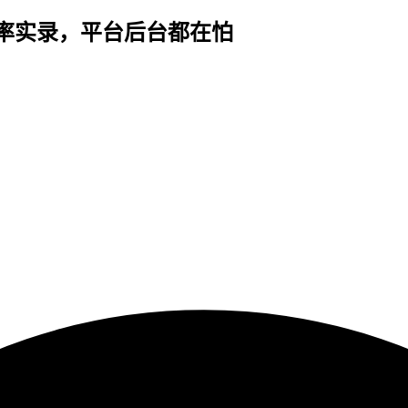
率实录，平台后台都在怕