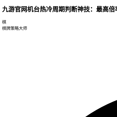
九游官网机台热冷周期判断神技：最高倍
棋
棋牌策略大师